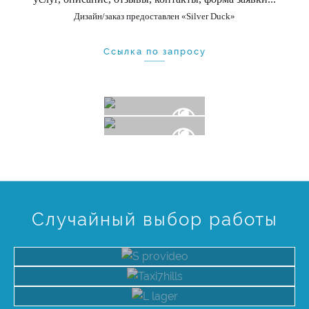
Дизайн/заказ предоставлен «Silver Duck»
Ссылка по запросу
Ремонт
под
Ремонт
ключ
под
ключ
Главная
страница
Контакты
Случайный выбор работы